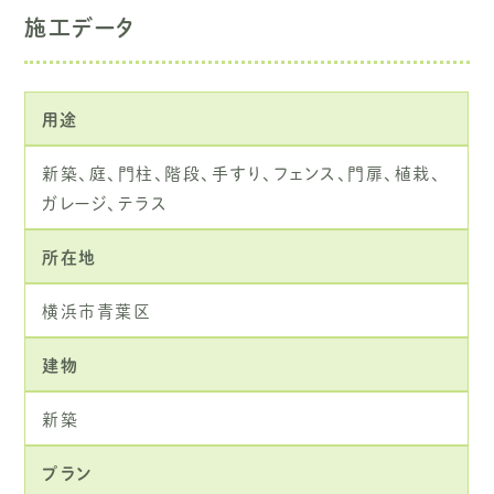
お知らせ
施工データ
プライバシーポリシー
用途
新築、庭、門柱、階段、手すり、フェンス、門扉、植栽、
ガレージ、テラス
044-788-1869
所在地
お問い合わせ・無料お見積り
横浜市青葉区
【電話受付】7:00～19:00
建物
【定休日】日曜／祝祭日
新築
プラン