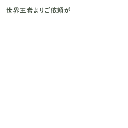
外構工事のこと
世界王者よりご依頼が
外構工事へのこだわり
施工プラン
トータルエクステリア
門周り
メインガーデン
アプローチ・通路
ガレージ
施工事例
工事の流れ
よくある質問
トップページ