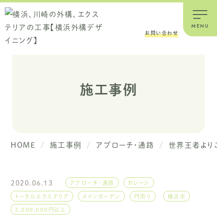
お問い合わせ
施工事例
HOME
施工事例
アプローチ・通路
世界王者より
私たちのこと
会社情報
2020.06.13
アプローチ・通路
ガレージ
ごあいさつ
トータルエクステリア
メインガーデン
門周り
横浜市
選ばれる理由
2,000,000円以上